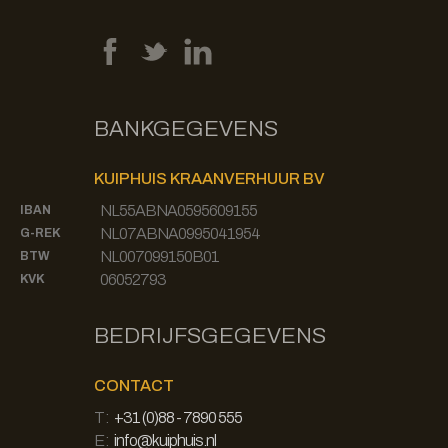
BANKGEGEVENS
KUIPHUIS KRAANVERHUUR BV
NL55ABNA0595609155
IBAN
NL07ABNA0995041954
G-REK
NL007099150B01
BTW
06052793
KVK
BEDRIJFSGEGEVENS
CONTACT
T:
+31 (0)88 - 7890 555
E:
info@kuiphuis.nl