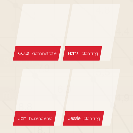
Guus
Hans
administratie
planning
Jan
Jessie
buitendienst
planning