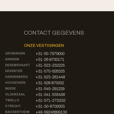
CONTACT GEGEVENS
ONZE VESTIGINGEN
+31-50-7979000
GRONINGEN
+31-26-8700171
ARNHEM
+31-523-232225
DEDEMSVAART
+31-570-626325
DEVENTER
+31-523-261448
HARDENBERG
+31-528-870002
HOOGEVEEN
+31-545-291229
NEEDE
+31-541-535456
OLDENZAAL
+31-571-273332
TWELLO
+31-30-8700003
UTRECHT
+49-59246809130
BAD BENTHEIM