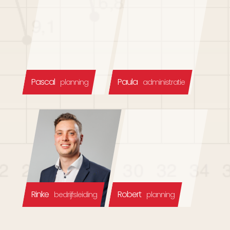
Pascal
Paula
planning
administratie
Rinke
Robert
bedrijfsleiding
planning