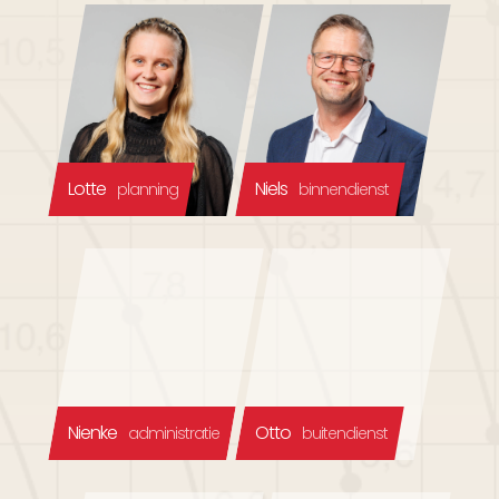
Lotte
Niels
planning
binnendienst
Nienke
Otto
administratie
buitendienst