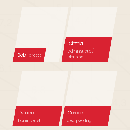
Cinthia
administratie /
Bob
directie
planning
Du’aine
Gerben
buitendienst
bedrijfsleiding