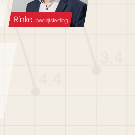
Rinke
bedrijfsleiding