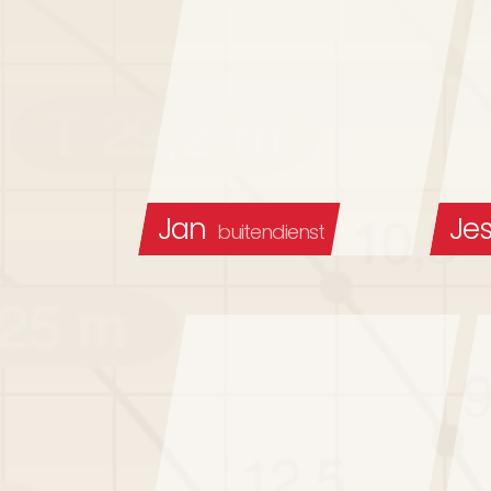
Jan
Jes
buitendienst