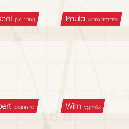
scal
Paula
planning
administratie
bert
Wim
planning
vgm&k