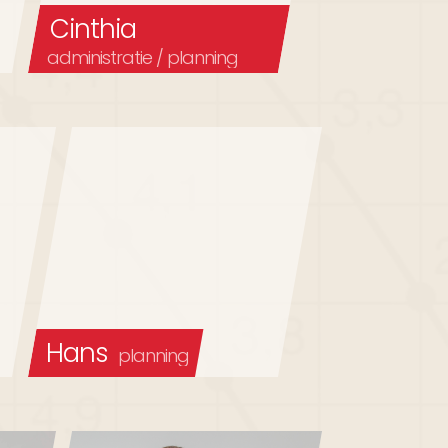
Cinthia
administratie / planning
Hans
planning