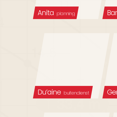
Anita
Bar
planning
Du’aine
Ge
buitendienst