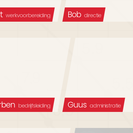
t
Bob
werkvoorbereiding
directie
rben
Guus
bedrijfsleiding
administratie