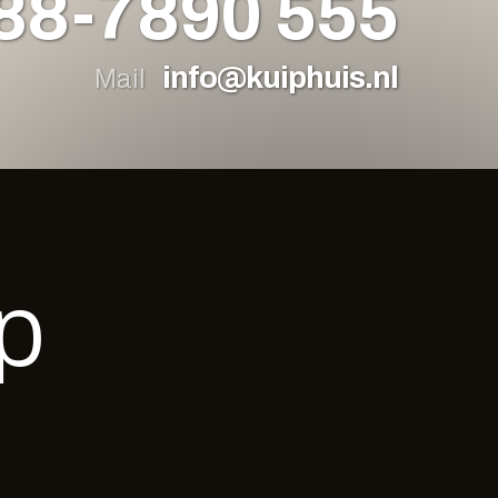
88-7890 555
info@kuiphuis.nl
Mail
p