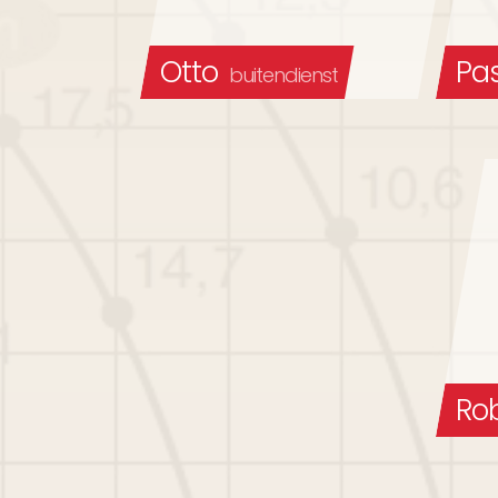
Otto
Pa
buitendienst
Ro