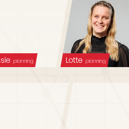
sie
Lotte
planning
planning