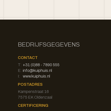
BEDRIJFSGEGEVENS
CONTACT
T:
+31 (0)88 - 7890 555
E:
info@kuiphuis.nl
I:
www.kuiphuis.nl
POSTADRES
Kampenstraat 16
7575 EK Oldenzaal
CERTIFICERING