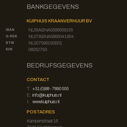
BANKGEGEVENS
KUIPHUIS KRAANVERHUUR BV
NL55ABNA0595609155
IBAN
NL07ABNA0995041954
G-REK
NL007099150B01
BTW
06052793
KVK
BEDRIJFSGEGEVENS
CONTACT
T:
+31 (0)88 - 7890 555
E:
info@kuiphuis.nl
I:
www.kuiphuis.nl
POSTADRES
Kampenstraat 16