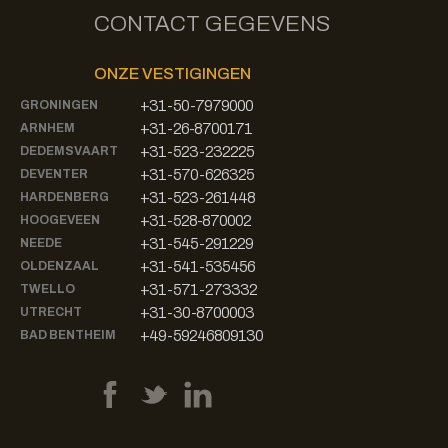
CONTACT GEGEVENS
ONZE VESTIGINGEN
+31-50-7979000
GRONINGEN
+31-26-8700171
ARNHEM
+31-523-232225
DEDEMSVAART
+31-570-626325
DEVENTER
+31-523-261448
HARDENBERG
+31-528-870002
HOOGEVEEN
+31-545-291229
NEEDE
+31-541-535456
OLDENZAAL
+31-571-273332
TWELLO
+31-30-8700003
UTRECHT
+49-59246809130
BAD BENTHEIM