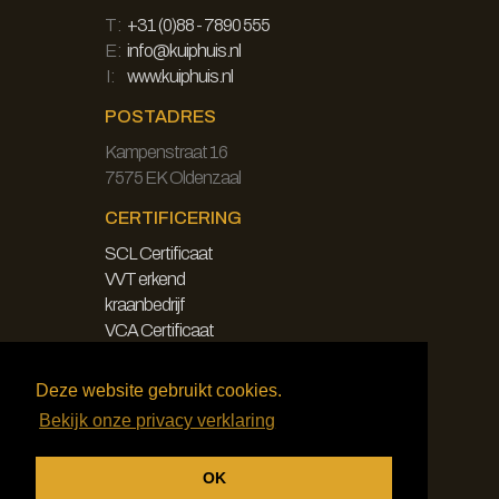
T:
+31 (0)88 - 7890 555
E:
info@kuiphuis.nl
I:
www.kuiphuis.nl
POSTADRES
Kampenstraat 16
7575 EK Oldenzaal
CERTIFICERING
SCL Certificaat
VVT erkend
kraanbedrijf
VCA Certificaat
LEGAL
Deze website gebruikt cookies.
Bekijk onze privacy verklaring
Disclaimer
Privacy Policy
OK
Algemene Voorwaarden