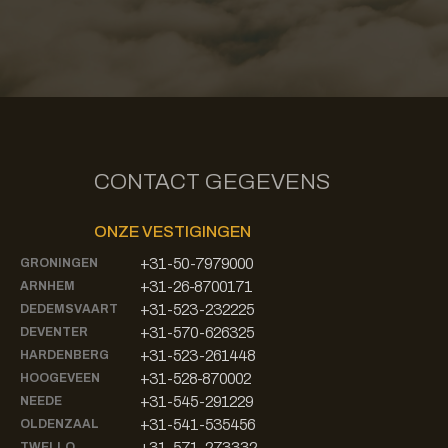
CONTACT GEGEVENS
ONZE VESTIGINGEN
+31-50-7979000
GRONINGEN
+31-26-8700171
ARNHEM
+31-523-232225
DEDEMSVAART
+31-570-626325
DEVENTER
+31-523-261448
HARDENBERG
+31-528-870002
HOOGEVEEN
+31-545-291229
NEEDE
+31-541-535456
OLDENZAAL
+31-571-273332
TWELLO