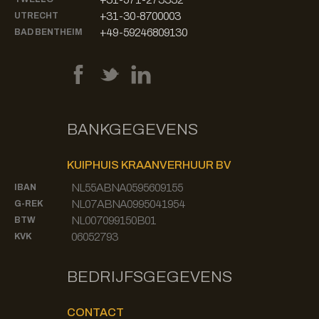
+31-30-8700003
UTRECHT
+49-59246809130
BAD BENTHEIM
BANKGEGEVENS
KUIPHUIS KRAANVERHUUR BV
NL55ABNA0595609155
IBAN
NL07ABNA0995041954
G-REK
NL007099150B01
BTW
06052793
KVK
BEDRIJFSGEGEVENS
CONTACT