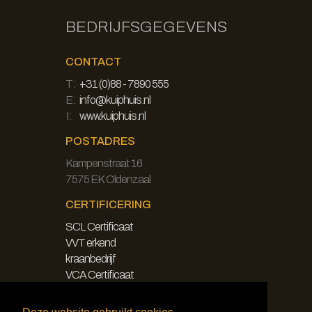
BEDRIJFSGEGEVENS
CONTACT
T:
+31 (0)88 - 7890 555
E:
info@kuiphuis.nl
I:
www.kuiphuis.nl
POSTADRES
Kampenstraat 16
7575 EK Oldenzaal
CERTIFICERING
SCL Certificaat
VVT erkend
kraanbedrijf
VCA Certificaat