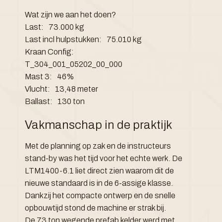
Wat zijn we aan het doen?
Last:
73.000 kg
Last incl hulpstukken:
75.010 kg
Kraan Config:
T_304_001_05202_00_000
Mast 3:
46%
Vlucht:
13,48 meter
Ballast:
130 ton
Vakmanschap in de praktijk
Met de planning op zak en de instructeurs
stand-by was het tijd voor het echte werk. De
LTM1400-6.1 liet direct zien waarom dit de
nieuwe standaard is in de 6-assige klasse.
Dankzij het compacte ontwerp en de snelle
opbouwtijd stond de machine er strak bij.
De 73 ton wegende prefab kelder werd met