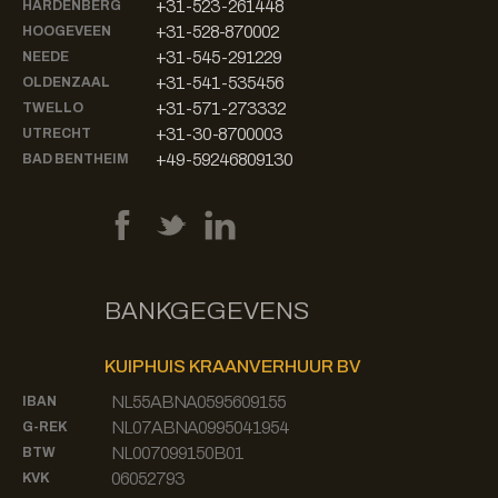
+31-523-261448
HARDENBERG
+31-528-870002
HOOGEVEEN
+31-545-291229
NEEDE
+31-541-535456
OLDENZAAL
+31-571-273332
TWELLO
+31-30-8700003
UTRECHT
+49-59246809130
BAD BENTHEIM
BANKGEGEVENS
KUIPHUIS KRAANVERHUUR BV
NL55ABNA0595609155
IBAN
NL07ABNA0995041954
G-REK
NL007099150B01
BTW
06052793
KVK