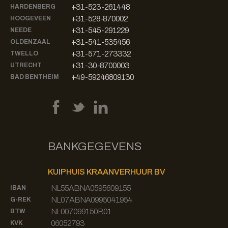
+31-523-261448
HARDENBERG
+31-528-870002
HOOGEVEEN
+31-545-291229
NEEDE
+31-541-535456
OLDENZAAL
+31-571-273332
TWELLO
+31-30-8700003
UTRECHT
+49-59246809130
BAD BENTHEIM
BANKGEGEVENS
KUIPHUIS KRAANVERHUUR BV
NL55ABNA0595609155
IBAN
NL07ABNA0995041954
G-REK
NL007099150B01
BTW
06052793
KVK