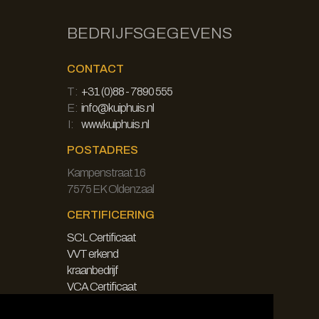
BEDRIJFSGEGEVENS
CONTACT
T:
+31 (0)88 - 7890 555
E:
info@kuiphuis.nl
I:
www.kuiphuis.nl
POSTADRES
Kampenstraat 16
7575 EK Oldenzaal
CERTIFICERING
SCL Certificaat
VVT erkend
kraanbedrijf
VCA Certificaat