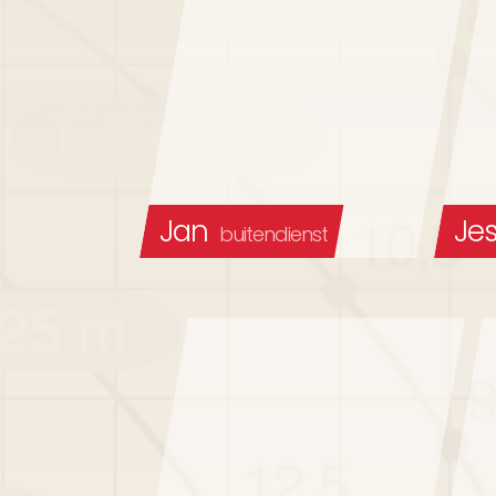
Jan
Jes
buitendienst