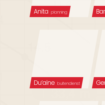
Anita
Bar
planning
Du’aine
Ge
buitendienst