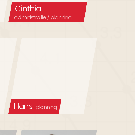
Cinthia
administratie / planning
Hans
planning