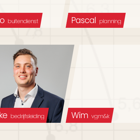
to
Pascal
buitendienst
planning
ke
Wim
bedrijfsleiding
vgm&k