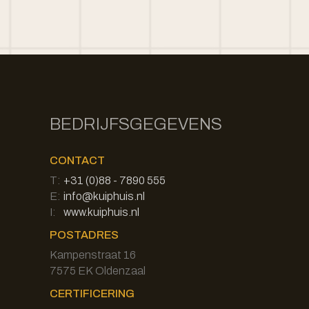
BEDRIJFSGEGEVENS
CONTACT
T:
+31 (0)88 - 7890 555
E:
info@kuiphuis.nl
I:
www.kuiphuis.nl
POSTADRES
Kampenstraat 16
7575 EK Oldenzaal
CERTIFICERING