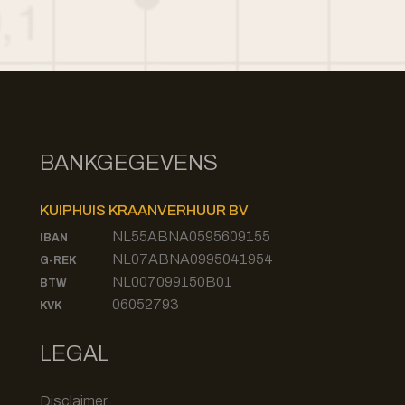
BANKGEGEVENS
KUIPHUIS KRAANVERHUUR BV
NL55ABNA0595609155
IBAN
NL07ABNA0995041954
G-REK
NL007099150B01
BTW
06052793
KVK
LEGAL
Disclaimer