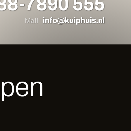
88-7890 555
info@kuiphuis.nl
Mail
open