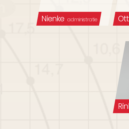
Nienke
Ot
administratie
Rin