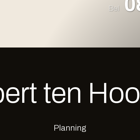
0
Bel
ert
ten Ho
Planning