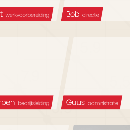
t
Bob
werkvoorbereiding
directie
rben
Guus
bedrijfsleiding
administratie