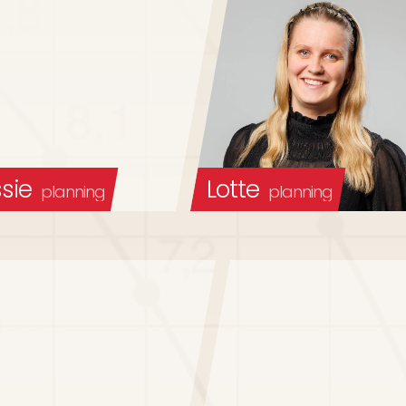
sie
Lotte
planning
planning