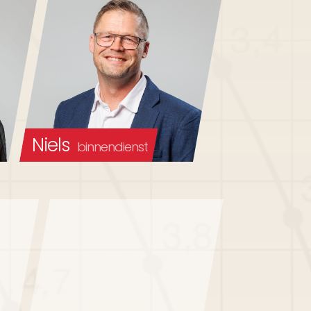
Niels
binnendienst