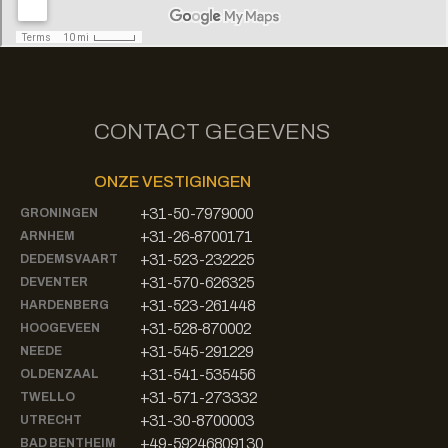
CONTACT GEGEVENS
ONZE VESTIGINGEN
+31-50-7979000
GRONINGEN
+31-26-8700171
ARNHEM
+31-523-232225
DEDEMSVAART
+31-570-626325
DEVENTER
+31-523-261448
HARDENBERG
+31-528-870002
HOOGEVEEN
+31-545-291229
NEEDE
+31-541-535456
OLDENZAAL
+31-571-273332
TWELLO
+31-30-8700003
UTRECHT
+49-59246809130
BAD BENTHEIM