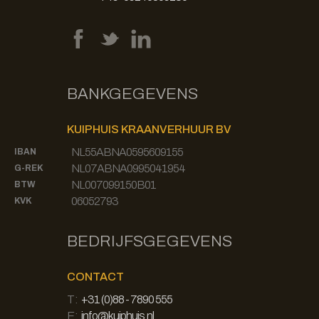
BANKGEGEVENS
KUIPHUIS KRAANVERHUUR BV
NL55ABNA0595609155
IBAN
NL07ABNA0995041954
G-REK
NL007099150B01
BTW
06052793
KVK
BEDRIJFSGEGEVENS
CONTACT
T:
+31 (0)88 - 7890 555
E:
info@kuiphuis.nl