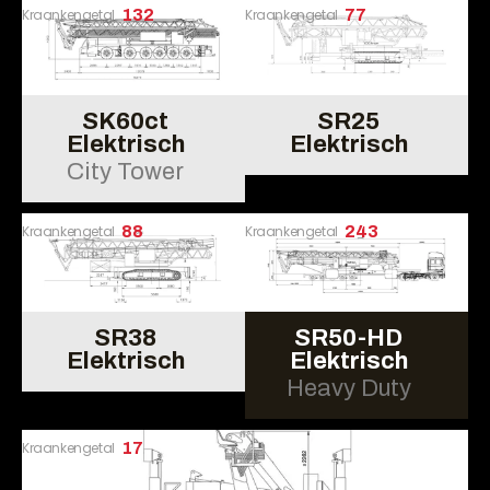
Kraankengetal
132
Kraankengetal
77
SK60ct
SR25
Elektrisch
Elektrisch
City Tower
Kraankengetal
88
Kraankengetal
243
SR38
SR50-HD
Elektrisch
Elektrisch
Heavy Duty
Kraankengetal
17