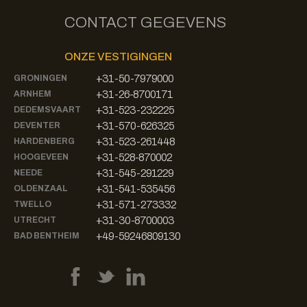
CONTACT GEGEVENS
ONZE VESTIGINGEN
+31-50-7979000
GRONINGEN
+31-26-8700171
ARNHEM
+31-523-232225
DEDEMSVAART
+31-570-626325
DEVENTER
+31-523-261448
HARDENBERG
+31-528-870002
HOOGEVEEN
+31-545-291229
NEEDE
+31-541-535456
OLDENZAAL
+31-571-273332
TWELLO
+31-30-8700003
UTRECHT
+49-59246809130
BAD BENTHEIM