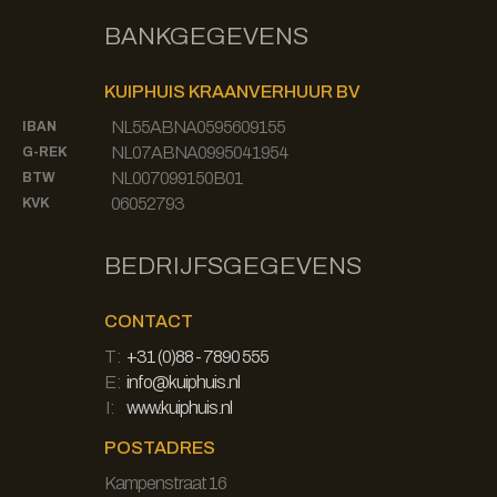
BANKGEGEVENS
KUIPHUIS KRAANVERHUUR BV
NL55ABNA0595609155
IBAN
NL07ABNA0995041954
G-REK
NL007099150B01
BTW
06052793
KVK
BEDRIJFSGEGEVENS
CONTACT
T:
+31 (0)88 - 7890 555
E:
info@kuiphuis.nl
I:
www.kuiphuis.nl
POSTADRES
Kampenstraat 16