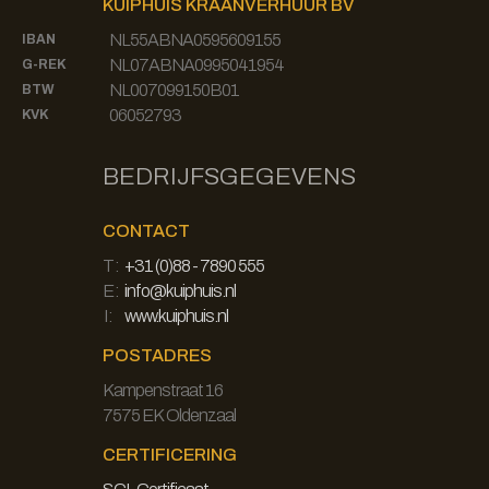
KUIPHUIS KRAANVERHUUR BV
NL55ABNA0595609155
IBAN
NL07ABNA0995041954
G-REK
NL007099150B01
BTW
06052793
KVK
BEDRIJFSGEGEVENS
CONTACT
T:
+31 (0)88 - 7890 555
E:
info@kuiphuis.nl
I:
www.kuiphuis.nl
POSTADRES
Kampenstraat 16
7575 EK Oldenzaal
CERTIFICERING