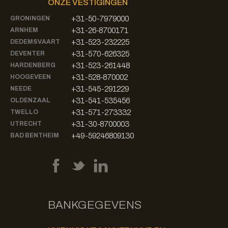
ONZE VESTIGINGEN
+31-50-7979000
GRONINGEN
+31-26-8700171
ARNHEM
+31-523-232225
DEDEMSVAART
+31-570-626325
DEVENTER
+31-523-261448
HARDENBERG
+31-528-870002
HOOGEVEEN
+31-545-291229
NEEDE
+31-541-535456
OLDENZAAL
+31-571-273332
TWELLO
+31-30-8700003
UTRECHT
+49-59246809130
BAD BENTHEIM
BANKGEGEVENS