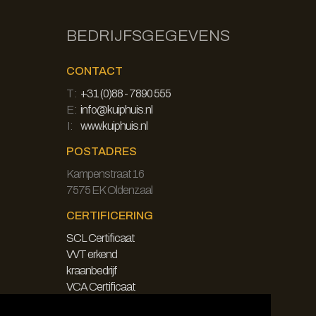
BEDRIJFSGEGEVENS
CONTACT
T:
+31 (0)88 - 7890 555
E:
info@kuiphuis.nl
I:
www.kuiphuis.nl
POSTADRES
Kampenstraat 16
7575 EK Oldenzaal
CERTIFICERING
SCL Certificaat
VVT erkend
kraanbedrijf
VCA Certificaat