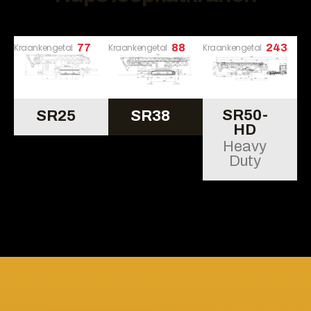
Kraankengetal
77
Kraankengetal
88
Kraankengetal
243
SR50-
SR25
SR38
HD
Heavy
Duty