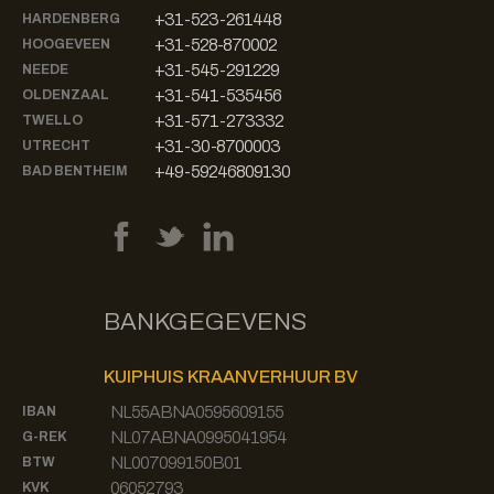
+31-523-261448
HARDENBERG
+31-528-870002
HOOGEVEEN
+31-545-291229
NEEDE
+31-541-535456
OLDENZAAL
+31-571-273332
TWELLO
+31-30-8700003
UTRECHT
+49-59246809130
BAD BENTHEIM
BANKGEGEVENS
KUIPHUIS KRAANVERHUUR BV
NL55ABNA0595609155
IBAN
NL07ABNA0995041954
G-REK
NL007099150B01
BTW
06052793
KVK