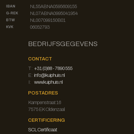
NL55ABNA0595609155
IBAN
NL07ABNA0995041954
G-REK
NL007099150B01
BTW
06052793
KVK
BEDRIJFSGEGEVENS
CONTACT
T:
+31 (0)88 - 7890 555
E:
info@kuiphuis.nl
I:
www.kuiphuis.nl
POSTADRES
Kampenstraat 16
7575 EK Oldenzaal
CERTIFICERING
SCL Certificaat