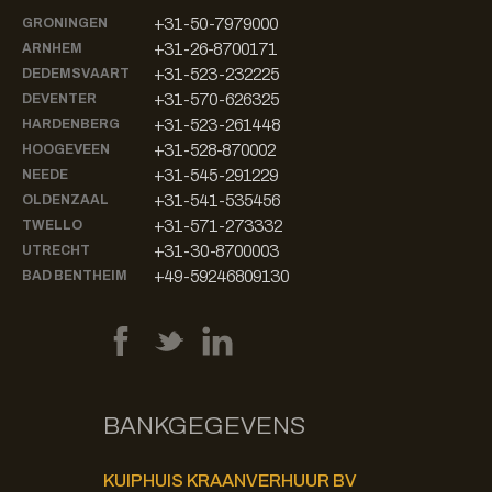
+31-50-7979000
GRONINGEN
+31-26-8700171
ARNHEM
+31-523-232225
DEDEMSVAART
+31-570-626325
DEVENTER
+31-523-261448
HARDENBERG
+31-528-870002
HOOGEVEEN
+31-545-291229
NEEDE
+31-541-535456
OLDENZAAL
+31-571-273332
TWELLO
+31-30-8700003
UTRECHT
+49-59246809130
BAD BENTHEIM
BANKGEGEVENS
KUIPHUIS KRAANVERHUUR BV