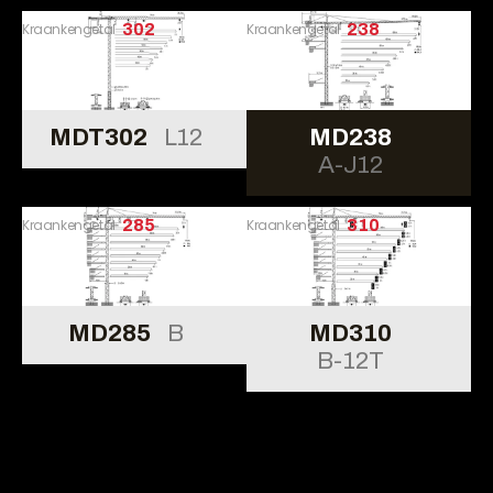
Kraankengetal
302
Kraankengetal
238
MDT302
L12
MD238
A-J12
Kraankengetal
285
Kraankengetal
310
MD285
B
MD310
B-12T