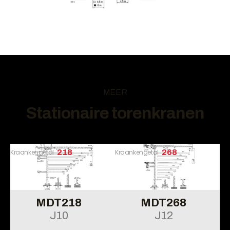
MEER
Stationaire torenkranen
Kraankengetal
218
Kraankengetal
268
MDT218
MDT268
J10
J12