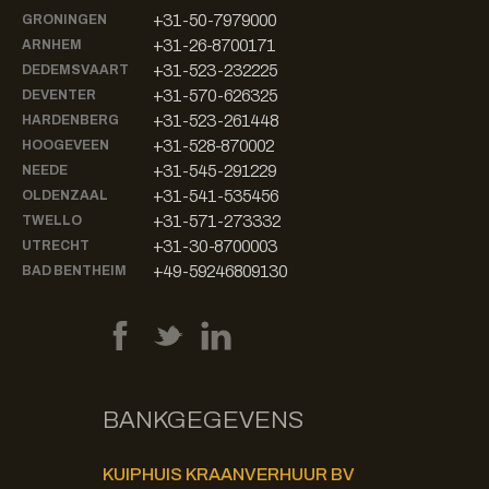
+31-50-7979000
GRONINGEN
+31-26-8700171
ARNHEM
+31-523-232225
DEDEMSVAART
+31-570-626325
DEVENTER
+31-523-261448
HARDENBERG
+31-528-870002
HOOGEVEEN
+31-545-291229
NEEDE
+31-541-535456
OLDENZAAL
+31-571-273332
TWELLO
+31-30-8700003
UTRECHT
+49-59246809130
BAD BENTHEIM
BANKGEGEVENS
KUIPHUIS KRAANVERHUUR BV