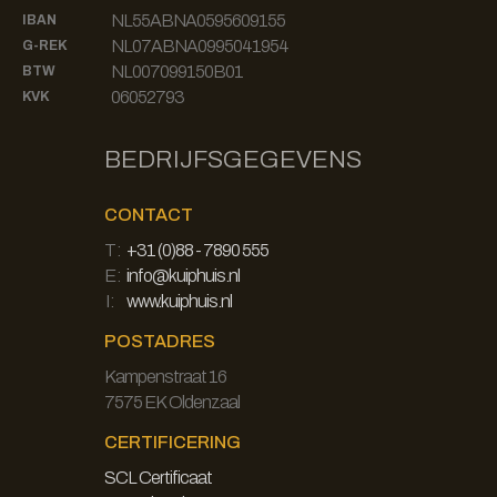
NL55ABNA0595609155
IBAN
NL07ABNA0995041954
G-REK
NL007099150B01
BTW
06052793
KVK
BEDRIJFSGEGEVENS
CONTACT
T:
+31 (0)88 - 7890 555
E:
info@kuiphuis.nl
I:
www.kuiphuis.nl
POSTADRES
Kampenstraat 16
7575 EK Oldenzaal
CERTIFICERING
SCL Certificaat