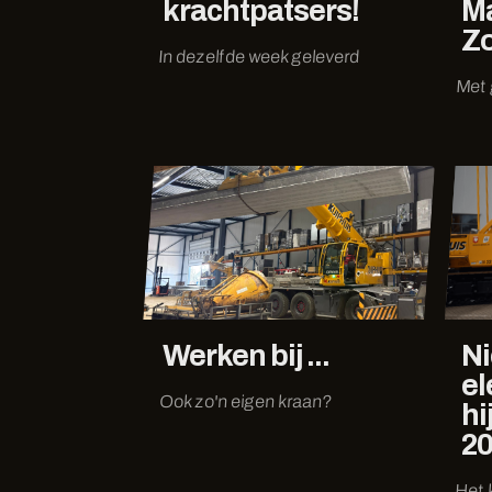
krachtpatsers!
Ma
Z
In dezelfde week geleverd
Met 
Werken bij ...
N
el
Ook zo'n eigen kraan?
hi
2
Het 