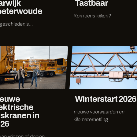
rwijk
Tastbaar
oeterwoude
Kom eens kijken?
geschiedenis...
ieuwe
Winterstart 2026
ektrische
nieuwe voorwaarden en
jskranen in
kilometerheffing
026
kan vriezen of dooien