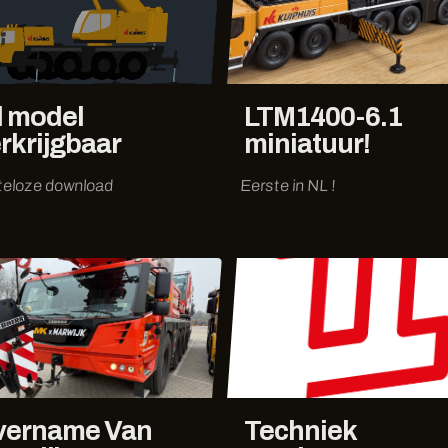
 model
LTM1400-6.1
rkrijgbaar
miniatuur!
teloze download
Eerste in NL !
vername Van
Techniek