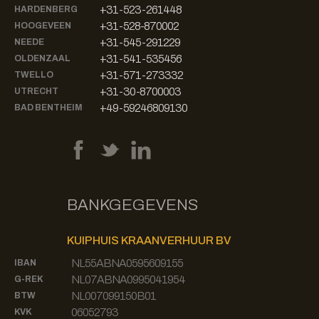
+31-523-261448
HARDENBERG
+31-528-870002
HOOGEVEEN
+31-545-291229
NEEDE
+31-541-535456
OLDENZAAL
+31-571-273332
TWELLO
+31-30-8700003
UTRECHT
+49-59246809130
BAD BENTHEIM
BANKGEGEVENS
KUIPHUIS KRAANVERHUUR BV
NL55ABNA0595609155
IBAN
NL07ABNA0995041954
G-REK
NL007099150B01
BTW
06052793
KVK