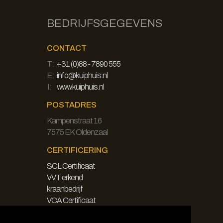
BEDRIJFSGEGEVENS
CONTACT
T:
+31 (0)88 - 7890 555
E:
info@kuiphuis.nl
I:
www.kuiphuis.nl
POSTADRES
Kampenstraat 16
7575 EK Oldenzaal
CERTIFICERING
SCL Certificaat
VVT erkend
kraanbedrijf
VCA Certificaat