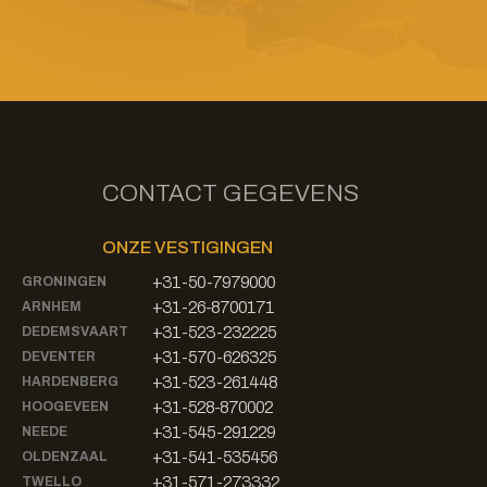
CONTACT GEGEVENS
ONZE VESTIGINGEN
+31-50-7979000
GRONINGEN
+31-26-8700171
ARNHEM
+31-523-232225
DEDEMSVAART
+31-570-626325
DEVENTER
+31-523-261448
HARDENBERG
+31-528-870002
HOOGEVEEN
+31-545-291229
NEEDE
+31-541-535456
OLDENZAAL
+31-571-273332
TWELLO