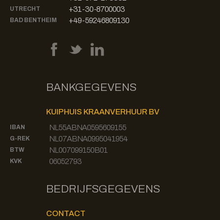
+31-30-8700003
UTRECHT
+49-59246809130
BAD BENTHEIM
BANKGEGEVENS
KUIPHUIS KRAANVERHUUR BV
NL55ABNA0595609155
IBAN
NL07ABNA0995041954
G-REK
NL007099150B01
BTW
06052793
KVK
BEDRIJFSGEGEVENS
CONTACT