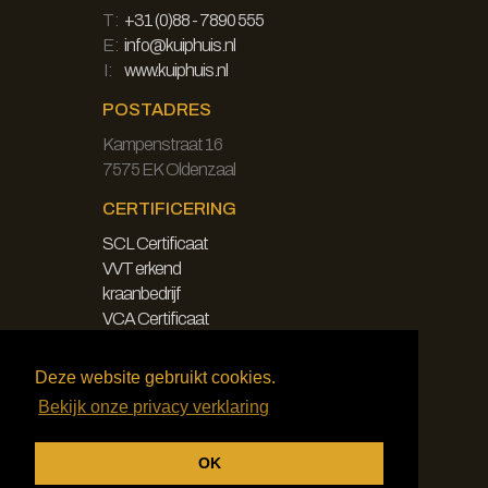
T:
+31 (0)88 - 7890 555
E:
info@kuiphuis.nl
I:
www.kuiphuis.nl
POSTADRES
Kampenstraat 16
7575 EK Oldenzaal
CERTIFICERING
SCL Certificaat
VVT erkend
kraanbedrijf
VCA Certificaat
LEGAL
Deze website gebruikt cookies.
Bekijk onze privacy verklaring
Disclaimer
Privacy Policy
OK
Algemene Voorwaarden