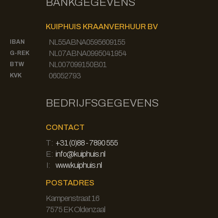
BANKGEGEVENS
KUIPHUIS KRAANVERHUUR BV
NL55ABNA0595609155
IBAN
NL07ABNA0995041954
G-REK
NL007099150B01
BTW
06052793
KVK
BEDRIJFSGEGEVENS
CONTACT
T:
+31 (0)88 - 7890 555
E:
info@kuiphuis.nl
I:
www.kuiphuis.nl
POSTADRES
Kampenstraat 16
7575 EK Oldenzaal