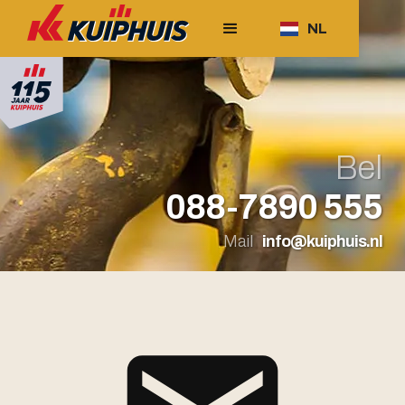
NL
Bel
088-7890 555
Mail
info@kuiphuis.nl