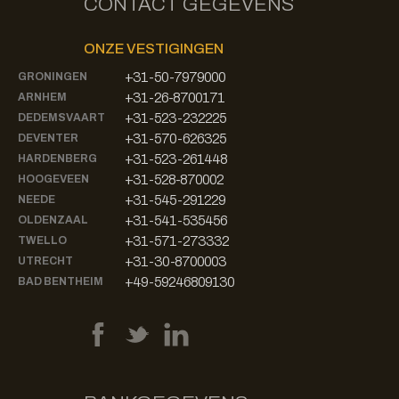
CONTACT GEGEVENS
ONZE VESTIGINGEN
+31-50-7979000
GRONINGEN
+31-26-8700171
ARNHEM
+31-523-232225
DEDEMSVAART
+31-570-626325
DEVENTER
+31-523-261448
HARDENBERG
+31-528-870002
HOOGEVEEN
+31-545-291229
NEEDE
+31-541-535456
OLDENZAAL
+31-571-273332
TWELLO
+31-30-8700003
UTRECHT
+49-59246809130
BAD BENTHEIM